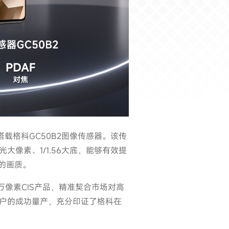
主摄搭载格科GC50B2图像传感器。该传
光大像素、1/1.56大底，能够有效提
的画质。
00万像素CIS产品，精准契合市场对高
客户的成功量产，充分印证了格科在